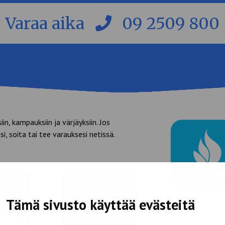
Varaa aika
09 2509 800
in, kampauksiin ja värjäyksiin. Jos
i, soita tai tee varauksesi netissä.
Tämä sivusto käyttää evästeitä