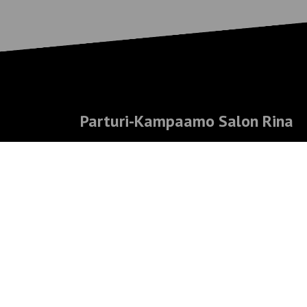
Parturi-Kampaamo Salon Rina
Keskustie 3
01900 Nurmijärvi
09 2509 800
posti@salonrina.fi