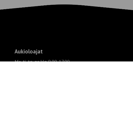
Aukioloajat
Ma, ti, to, pe klo 9.00-17.00
Ke klo 10.00-19.00
La klo 9.00-14.00
kesälauantaisin olemme kiinni tai sopimuksen
mukaan paikalla
Su suljettu
Evästeseloste