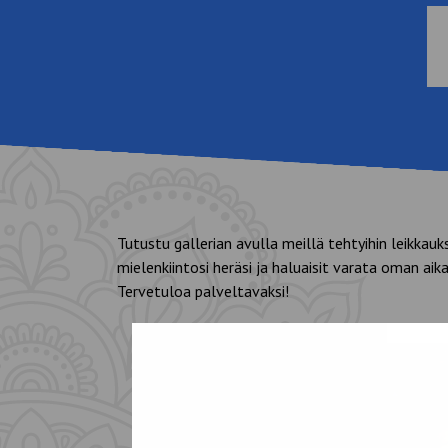
Tutustu gallerian avulla meillä tehtyihin leikkauksi
mielenkiintosi heräsi ja haluaisit varata oman aikas
Tervetuloa palveltavaksi!