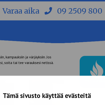
Varaa aika
09 2509 800
in, kampauksiin ja värjäyksiin. Jos
i, soita tai tee varauksesi netissä.
Tämä sivusto käyttää evästeitä