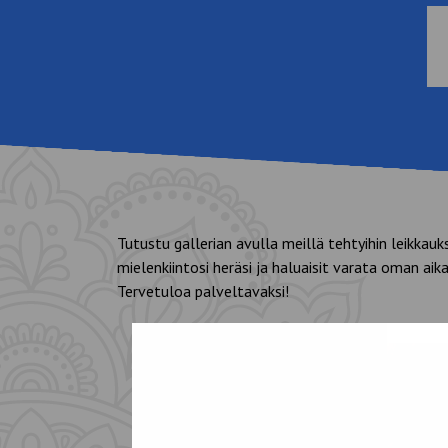
Tutustu gallerian avulla meillä tehtyihin leikkauksi
mielenkiintosi heräsi ja haluaisit varata oman aikas
Tervetuloa palveltavaksi!