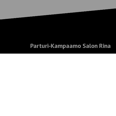
Parturi-Kampaamo Salon Rina
Keskustie 3
01900 Nurmijärvi
09 2509 800
posti@salonrina.fi