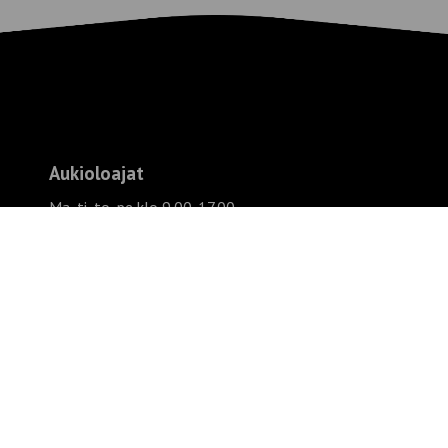
Aukioloajat
Ma, ti, to, pe klo 9.00-17.00
Ke klo 10.00-19.00
La klo 9.00-14.00
kesälauantaisin olemme kiinni tai sopimuksen
mukaan paikalla
Su suljettu
Evästeseloste